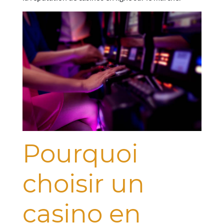
Pourquoi
choisir un
casino en