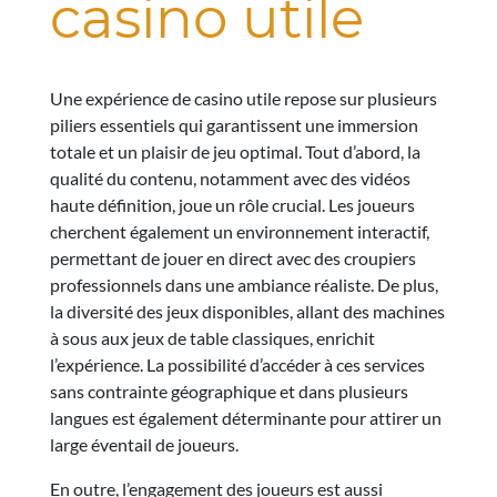
casino utile
Une expérience de casino utile repose sur plusieurs
piliers essentiels qui garantissent une immersion
totale et un plaisir de jeu optimal. Tout d’abord, la
qualité du contenu, notamment avec des vidéos
haute définition, joue un rôle crucial. Les joueurs
cherchent également un environnement interactif,
permettant de jouer en direct avec des croupiers
professionnels dans une ambiance réaliste. De plus,
la diversité des jeux disponibles, allant des machines
à sous aux jeux de table classiques, enrichit
l’expérience. La possibilité d’accéder à ces services
sans contrainte géographique et dans plusieurs
langues est également déterminante pour attirer un
large éventail de joueurs.
En outre, l’engagement des joueurs est aussi