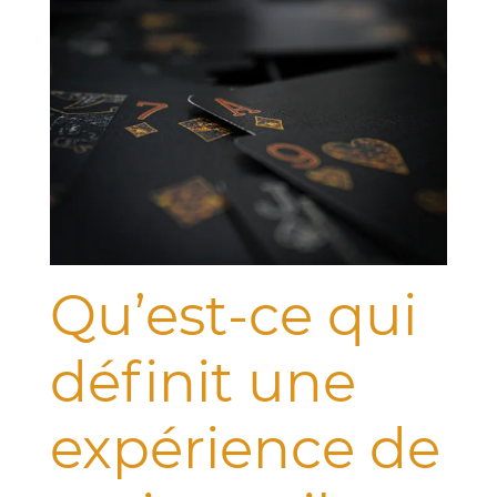
Qu’est-ce qui
définit une
expérience de