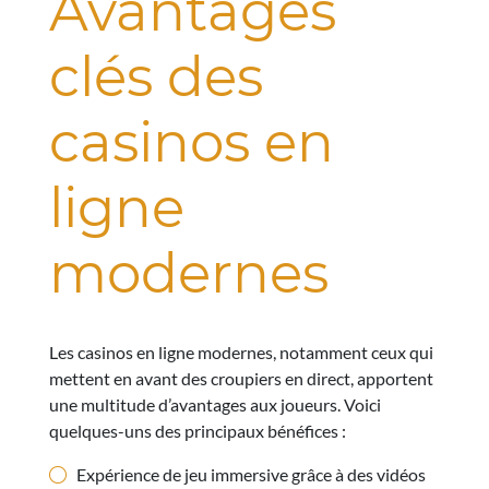
Avantages
clés des
casinos en
ligne
modernes
Les casinos en ligne modernes, notamment ceux qui
mettent en avant des croupiers en direct, apportent
une multitude d’avantages aux joueurs. Voici
quelques-uns des principaux bénéfices :
Expérience de jeu immersive grâce à des vidéos