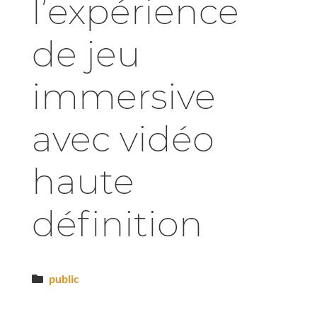
l’expérience
de jeu
immersive
avec vidéo
haute
définition
public